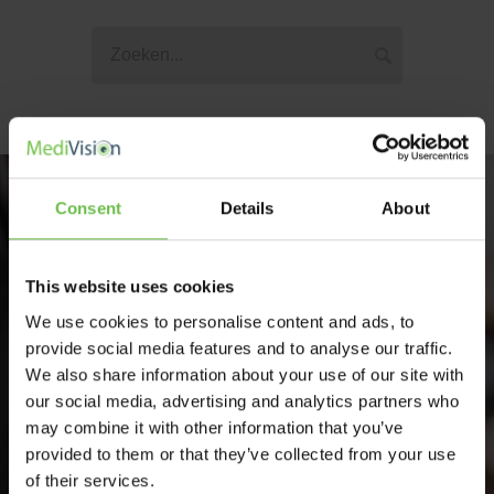
Consent
Details
About
Kennis maken met onze
This website uses cookies
specialisten
We use cookies to personalise content and ads, to
provide social media features and to analyse our traffic.
Meer informatie of een afspraak plannen met één van
We also share information about your use of our site with
onze collega's? Geen probleem!
our social media, advertising and analytics partners who
may combine it with other information that you’ve
Ons team staat klaar om vrijblijvend langs te komen
provided to them or that they’ve collected from your use
of contact op te nemen.
of their services.