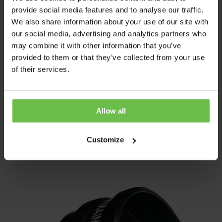
provide social media features and to analyse our traffic.
We also share information about your use of our site with
our social media, advertising and analytics partners who
may combine it with other information that you’ve
18mm Peyman Wide Field Lens
provided to them or that they’ve collected from your use
of their services.
Eenvoudig klantbeheer
Functionele analyse van de afbeeldingen
Fluorescentiebeelden en real-time video’s
Allow all
Customize
Meer informatie