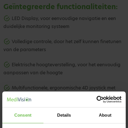
Geïntegreerde functionaliteiten:
LED Display, voor eenvoudige navigatie en een
duidelijke monitoring systeem
Volledige controle, door het zelf kunnen finetunen
van de parameters
Elektrische hoogteverstelling, voor het eenvoudig
aanpassen van de hoogte
Multifunctionele, ergonomische 4D joystick met
geïntegreerde laser knop
Het o-160° kantelbaar oculair maakt positionering
Consent
Details
About
eenvoudig