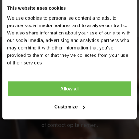
This website uses cookies
Met het elektromagnetisch remsysteem is de laser
We use cookies to personalise content and ads, to
extreem stabiel en zijn er minder trillingen
provide social media features and to analyse our traffic.
We also share information about your use of our site with
our social media, advertising and analytics partners who
may combine it with other information that you’ve
provided to them or that they’ve collected from your use
Kennis maken met onze
of their services.
specialisten
Allow all
Meer informatie of een afspraak plannen met één van
onze collega's? Geen probleem!
Customize
Ons team staat klaar om vrijblijvend langs te komen
of contact op te nemen.