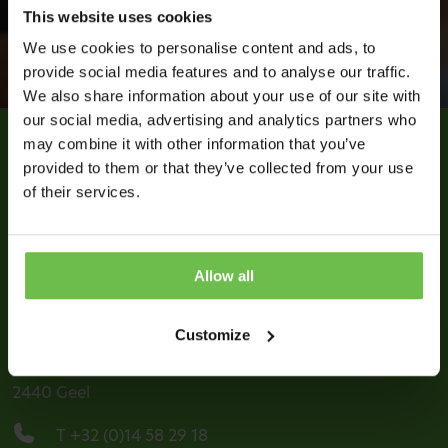
Direct een afspraak maken
This website uses cookies
We use cookies to personalise content and ads, to
provide social media features and to analyse our traffic.
We also share information about your use of our site with
our social media, advertising and analytics partners who
may combine it with other information that you’ve
provided to them or that they’ve collected from your use
Contact
of their services.
Adres
MediVision is gevestigd in bedrijvencentrum
Allow all
Officenter Geel
Customize
Kleinhoefstraat 5
2440 Geel
T +32 (0)14 58 29 18