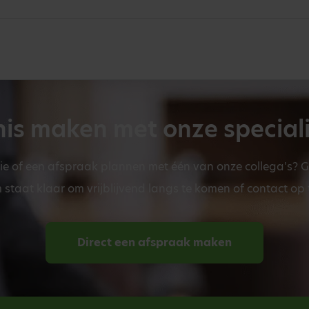
is maken met onze special
ie of een afspraak plannen met één van onze collega's? 
staat klaar om vrijblijvend langs te komen of contact op
Direct een afspraak maken