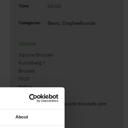
Time:
00:00
Categories:
Beurs
,
Oogheelkunde
Venue
Square Brussels
Kunstberg 1
Brussel,
1020
België
Website:
www.square-brussels.com
About