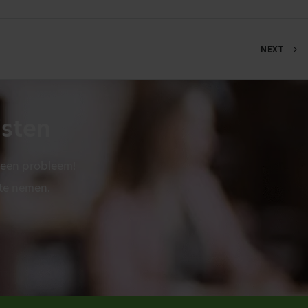
NEXT
isten
Geen probleem!
 te nemen.