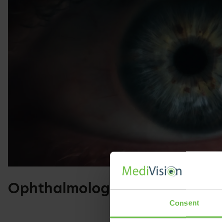
Ophthalmologica Belgica – OB
Consent