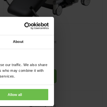
Rini MK Serie R7
About
Hoog comfort voor de patiënt
Eenvoudige reiniging
Verwijderbare kussens
se our traffic. We also share
ers who may combine it with
Meer informatie
 services.
Allow all