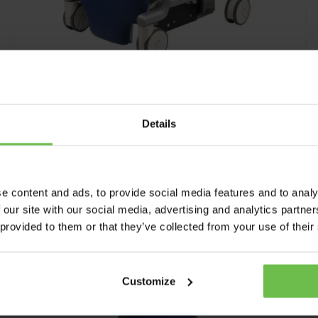
Rini RiEye MK Serie R5
Details
Hoog comfort voor de patiënt
Eenvoudige reiniging
Verwijderbare kussens
e content and ads, to provide social media features and to analy
 our site with our social media, advertising and analytics partn
Meer informatie
 provided to them or that they’ve collected from your use of their
Customize