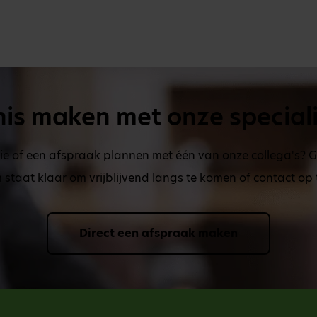
is maken met onze special
ie of een afspraak plannen met één van onze collega's? 
staat klaar om vrijblijvend langs te komen of contact op
Direct een afspraak maken