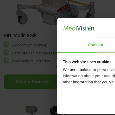
RINI Malin Rock
Consent
Ergonomisch ontwerp
Uit te breiden met accessoires
Eenvoudig te verzetten
This website uses cookies
We use cookies to personalis
information about your use of
Meer informatie
other information that you’ve